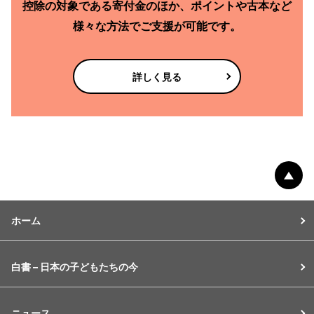
控除の対象である
寄付金のほか、
ポイントや古本など
様々な方法で
ご支援が可能です。
詳しく見る
ペー
ホーム
白書 – 日本の子どもたちの今
ニュース