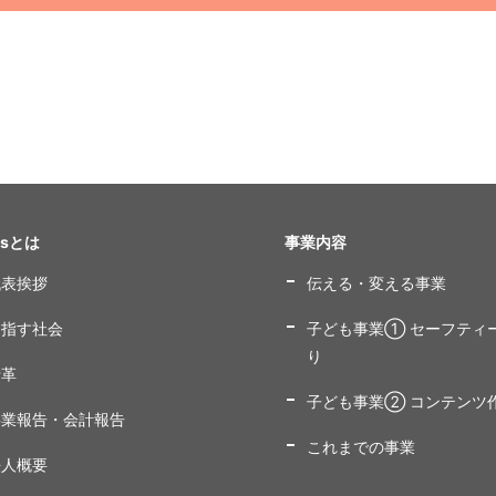
ysとは
事業内容
代表挨拶
伝える・変える事業
目指す社会
子ども事業① セーフティ
り
沿革
子ども事業② コンテンツ
事業報告・会計報告
これまでの事業
法人概要