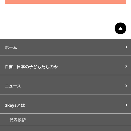
ペー
ホーム
白書 – 日本の子どもたちの今
ニュース
3keysとは
代表挨拶